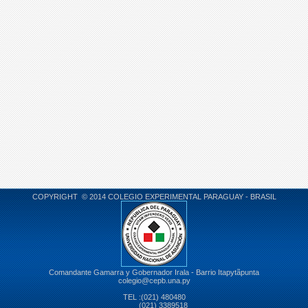
COPYRIGHT © 2014 COLEGIO EXPERIMENTAL PARAGUAY - BRASIL
Comandante Gamarra y Gobernador Irala - Barrio Itapytãpunta
colegio@cepb.una.py
TEL :(021) 480480
(021) 3389518