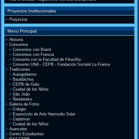
Proyectos Institucionales
Proyectos
Menú Principal
Historia
Convenios
Convenios con Brasil
Convenios con Francia
Convenio con la Facultad de Filosofìa
Convenio UNA - CEPB - Fundación Societé La France
Tradiciones
Autogobierno
Bautibichos
CEPB de Gala
Ciudad de los Niños
São João
Ñandereko
Galería de Fotos
Colegio
Exposición de Arte Harmodio Soler
Cepbmun
Ciudad de los Niños
Aranceles
Centro Estudiantes
EXA CEPB