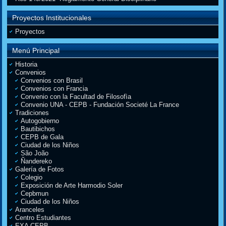
Proyectos Institucionales
Proyectos
Menú Principal
Historia
Convenios
Convenios con Brasil
Convenios con Francia
Convenio con la Facultad de Filosofìa
Convenio UNA - CEPB - Fundación Societé La France
Tradiciones
Autogobierno
Bautibichos
CEPB de Gala
Ciudad de los Niños
São João
Ñandereko
Galería de Fotos
Colegio
Exposición de Arte Harmodio Soler
Cepbmun
Ciudad de los Niños
Aranceles
Centro Estudiantes
EXA CEPB