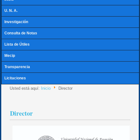
U. N. A.
Investigación
Consulta de Notas
Lista de Útiles
Mecip
Transparencia
Licitaciones
Usted está aquí:
Inicio
Director
Director